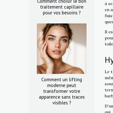
Comment choisir le bon
à se
traitement capillaire
en a
pour vos besoins ?
Suis
ques
Il e
pour
toil
Hy
Le t
mêm
Comment un lifting
soum
moderne peut
tern
transformer votre
bar
apparence sans traces
visibles ?
D'au
qui,