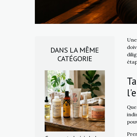
Une 
doiv
DANS LA MÊME
dili
CATÉGORIE
étap
Ta
l'
Que
indi
pouv
Pren