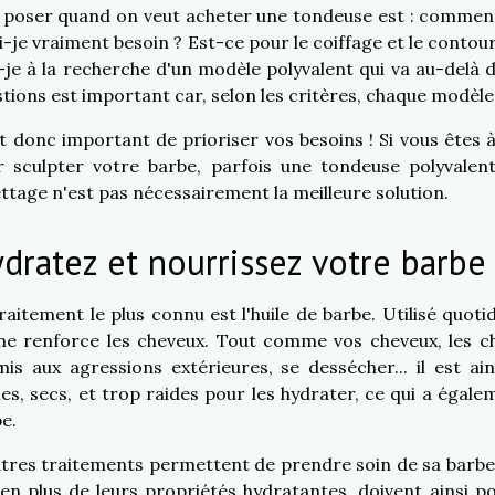
 poser quand on veut acheter une tondeuse est : comment v
i-je vraiment besoin ? Est-ce pour le coiffage et le contou
-je à la recherche d'un modèle polyvalent qui va au-delà 
tions est important car, selon les critères, chaque modèle 
st donc important de prioriser vos besoins ! Si vous êtes
 sculpter votre barbe, parfois une tondeuse polyvalent
ettage n'est pas nécessairement la meilleure solution.
dratez et nourrissez votre barbe
raitement le plus connu est l'huile de barbe. Utilisé quotid
e renforce les cheveux. Tout comme vos cheveux, les ch
is aux agressions extérieures, se dessécher... il est ai
es, secs, et trop raides pour les hydrater, ce qui a égale
be.
tres traitements permettent de prendre soin de sa barbe 
 en plus de leurs propriétés hydratantes, doivent ainsi p