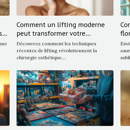
Comment un lifting moderne
Co
s
peut transformer votre
flo
apparence sans traces visibles ?
 une
Découvrez comment les techniques
Envi
récentes de lifting révolutionnent la
saur
chirurgie esthétique,...
subl